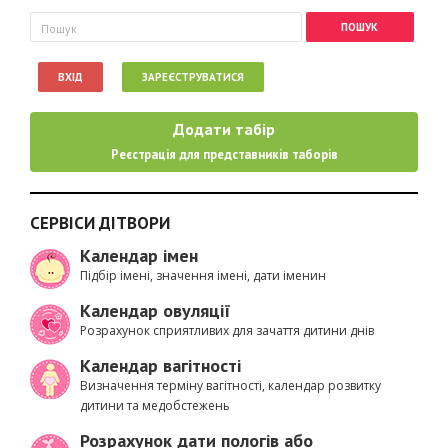
Пошукова форма
Пошук
ВХІД
ЗАРЕЄСТРУВАТИСЯ
Додати табір
Реєстрація для представників таборів
СЕРВІСИ ДІТВОРИ
Календар імен
Підбір імені, значення імені, дати іменин
Календар овуляції
Розрахунок сприятливих для зачаття дитини днів
Календар вагітності
Визначення терміну вагітності, календар розвитку
дитини та медобстежень
Розрахунок дати пологів або