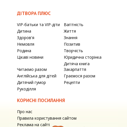
ДІТВОРА ПЛЮС
VIP-батьки та VIP-діти
Вагітність
Дитина
Життя
Здоров'я
Знання
Немовля
Позитив
Родина
Творчість
Цікаві новини
Юридична сторінка
Дитяча книга
Читаємо разом
Закарпаття
Англійська для дітей
Граємося разом
Дитячий гумор
Рецепти
Рукоділля
КОРИСНІ ПОСИЛАННЯ
Про нас
Правила користування сайтом
Реклама на сайті