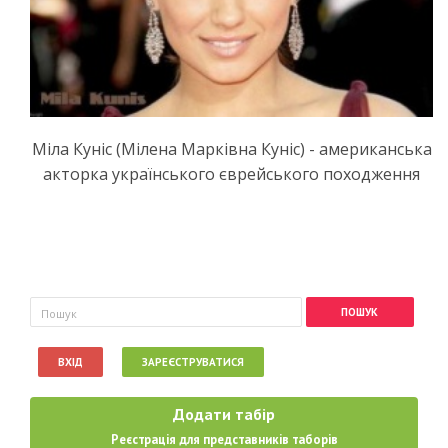
Міла Куніс (Мілена Марківна Куніс) - американська
акторка українського єврейського походження
Пошукова форма
Пошук
ВХІД
ЗАРЕЄСТРУВАТИСЯ
Додати табір
Реєстрація для представників таборів