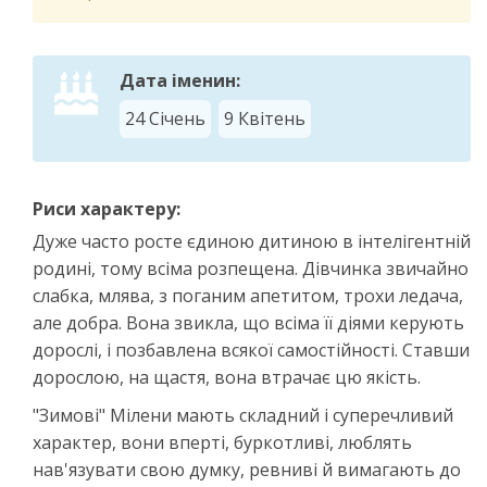
Дата іменин:
24 Січень
9 Квітень
Риси характеру:
Дуже часто росте єдиною дитиною в інтелігентній
родині, тому всіма розпещена. Дівчинка звичайно
слабка, млява, з поганим апетитом, трохи ледача,
але добра. Вона звикла, що всіма її діями керують
дорослі, і позбавлена всякої самостійності. Ставши
дорослою, на щастя, вона втрачає цю якість.
"Зимові" Мілени мають складний і суперечливий
характер, вони вперті, буркотливі, люблять
нав'язувати свою думку, ревниві й вимагають до