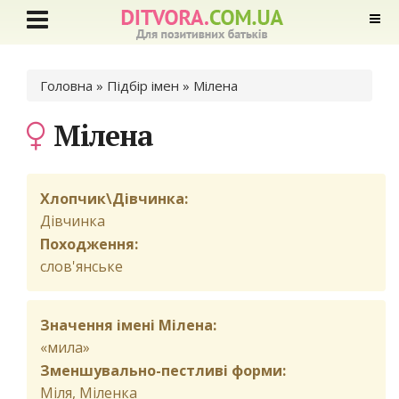
Ви є тут
Головна
»
Підбір імен
» Мілена
Мілена
Хлопчик\Дівчинка:
Дівчинка
Походження:
слов'янське
Значення імені Мілена:
«мила»
Зменшувально-пестливі форми:
Міля, Міленка