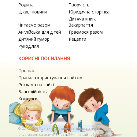
Родина
Творчість
Цікаві новини
Юридична сторінка
Дитяча книга
Читаємо разом
Закарпаття
Англійська для дітей
Граємося разом
Дитячий гумор
Рецепти
Рукоділля
КОРИСНІ ПОСИЛАННЯ
Про нас
Правила користування сайтом
Реклама на сайті
Благодійність
Конкурси
© 2010-2026 При використаннi матерiалiв з порталу
ditvora.com.ua активне посилання на сайт обов'язкове. .