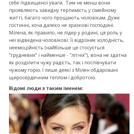
себе підвищеної уваги. Тим не менш вони
проявляють завидну терпимість у сімейному
житті, багато чого прощають чоловікам. Дуже
гостинні, хоча далеко не зразкові господині.
Мілена, як правило, не лідер у родині, ця роль у
неї відведена чоловікові. Її відрізняє холодність,
неемоційність (найбільше це стосується
"грудневих" і найменше - "літніх"), вона не здатна
як розділити чужу радість, так і поспівчувати
чужому горю. І лише деякі з Мілен обдаровані
щиросердечним теплом і добротою.
Відомі люди з таким іменем: