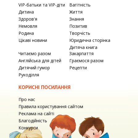
VIP-батьки та VIP-діти
Вагітність
Дитина
Життя
Здоров'я
Знання
Немовля
Позитив
Родина
Творчість
Цікаві новини
Юридична сторінка
Дитяча книга
Читаємо разом
Закарпаття
Англійська для дітей
Граємося разом
Дитячий гумор
Рецепти
Рукоділля
КОРИСНІ ПОСИЛАННЯ
Про нас
Правила користування сайтом
Реклама на сайті
Благодійність
Конкурси