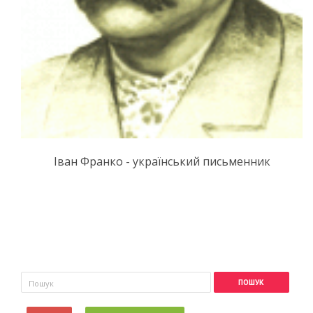
Іван Франко - український письменник
Пошукова форма
Пошук