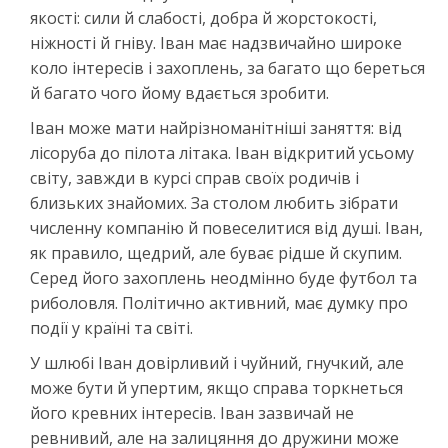
якості: сили й слабості, добра й жорстокості,
ніжності й гніву. Іван має надзвичайно широке
коло інтересів і захоплень, за багато що береться
й багато чого йому вдається зробити.
Іван може мати найрізноманітніші заняття: від
лісоруба до пілота літака. Іван відкритий усьому
світу, завжди в курсі справ своїх родичів і
близьких знайомих. За столом любить зібрати
численну компанію й повеселитися від душі. Іван,
як правило, щедрий, але буває рідше й скупим.
Серед його захоплень неодмінно буде футбол та
риболовля. Політично активний, має думку про
події у країні та світі.
У шлюбі Іван довірливий і чуйний, гнучкий, але
може бути й упертим, якщо справа торкнеться
його кревних інтересів. Іван зазвичай не
ревнивий, але на залицяння до дружини може