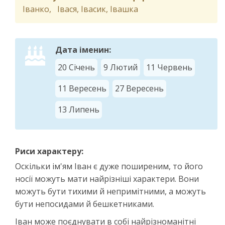
Іванко, Івася, Івасик, Івашка
Дата іменин:
20 Січень
9 Лютий
11 Червень
11 Вересень
27 Вересень
13 Липень
Риси характеру:
Оскільки ім'ям Іван є дуже поширеним, то його
носії можуть мати найрізніші характери. Вони
можуть бути тихими й непримітними, а можуть
бути непосидами й бешкетниками.
Іван може поєднувати в собі найрізноманітні