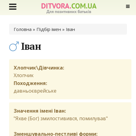
Ви є тут
Головна
»
Підбір імен
» Іван
Іван
Хлопчик\Дівчинка:
Хлопчик
Походження:
давньоєврейське
Значення імені Іван:
"Яхве (Бог) змилостивився, помилував"
Зменшувально-пестливі форми: