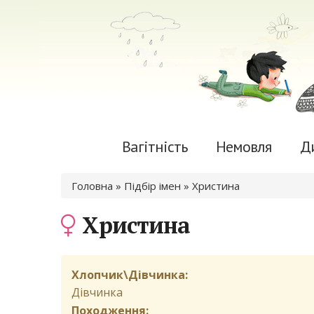
Вагітність
Немовля
Д
Ви є тут
Головна
»
Підбір імен
» Христина
Христина
Хлопчик\Дівчинка:
Дівчинка
Походження: