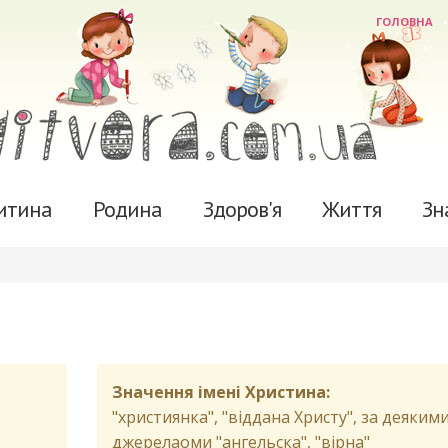
ГОЛОВНА
итина
Родина
Здоров'я
Життя
Зн
Значення імені Христина:
"християнка", "віддана Христу", за деяким
джерелаоми "ангельска", "вірна"