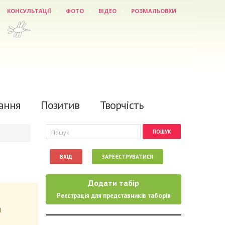
КОНСУЛЬТАЦІЇ
ФОТО
ВІДЕО
РОЗМАЛЬОВКИ
ання
Позитив
Творчість
Пошукова форма
Пошук
ВХІД
ЗАРЕЄСТРУВАТИСЯ
Додати табір
Реєстрація для представників таборів
и