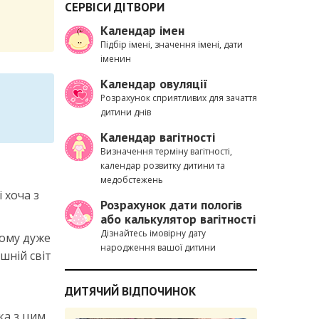
СЕРВІСИ ДІТВОРИ
Календар імен
Підбір імені, значення імені, дати
іменин
Календар овуляції
Розрахунок сприятливих для зачаття
дитини днів
Календар вагітності
Визначення терміну вагітності,
календар розвитку дитини та
медобстежень
 хоча з
Розрахунок дати пологів
або калькулятор вагітності
Дізнайтесь імовірну дату
ьому дуже
народження вашої дитини
шній світ
ДИТЯЧИЙ ВІДПОЧИНОК
ка з цим