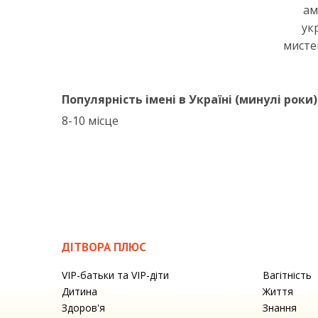
ам
ук
мисте
Популярність імені в Україні (минулі роки)
8-10 місце
ДІТВОРА ПЛЮС
VIP-батьки та VIP-діти
Вагітність
Дитина
Життя
Здоров'я
Знання