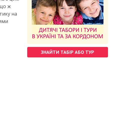
кщо ж
тику на
тями
ЗНАЙТИ ТАБІР АБО ТУР