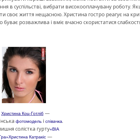
ння в суспільстві, вибрати високооплачувану роботу. Я
и своє життя нещасною. Христина гостро реагує на кри
о буває розважлива і вміє вчасно скористатися слабкос
—
Христина Коц-Готліб
їнська
і
.
фотомодель
співачка
ишня солістка гурту
«ВІА
—
Гра»
Христина Катракіс