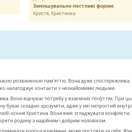
Зменшувально-пестливі форми:
Христя, Христинка
расно розвиненою пам'яттю. Вона дуже спостережлива, і
егко налагоджує контакти з незнайомими людьми.
ива. Вона відчуває потребу у взаємних почуттях. При ц
ну буває складно зрозуміти, адже у неї непростий внутрі
юбі осіння Христина. Вона вміє згладжувати конфлікти,
орити родину з надійним і добрим чоловіком.
дтримувати хороші взаємини, може постояти за себе. Жін