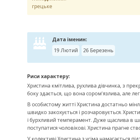
грецьке
Дата іменин:
19 Лютий
26 Березень
Риси характеру:
Христина кмітлива, рухлива дівчинка, з прек
боку здається, що вона сором'язлива, але л
В особистому житті Христина достатньо мінл
швидко закохується і розчаровується. Христи
і бурхливий темперамент. Дуже щаслива в шл
поступатися чоловікові. Христина прагне ств
У колективі Христина з усіма намагається пі