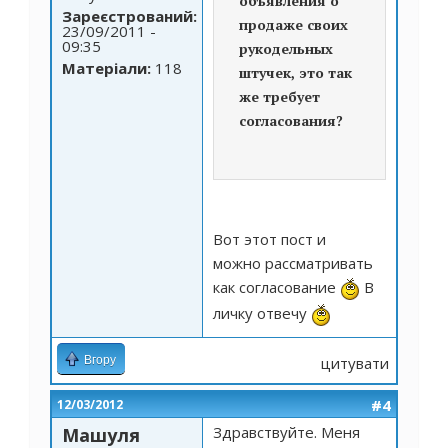
объявления о
Зареєстрований:
продаже своих
23/09/2011 -
09:35
рукодельных
Матеріали:
118
штучек, это так
же требует
согласования?
Вот этот пост и
можно рассматривать
как согласование
В
личку отвечу
Вгору
цитувати
#4
12/03/2012
Здравствуйте. Меня
Машуля