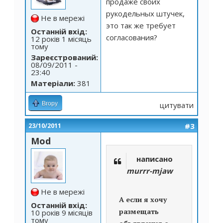
продаже своих
рукодельных штучек,
Не в мережі
это так же требует
Останній вхід:
согласования?
12 років 1 місяць
тому
Зареєстрований:
08/09/2011 -
23:40
Матеріали:
381
Вгору
цитувати
#3
23/10/2011
Mod
написано
murrr-mjaw
Не в мережі
А если я хочу
Останній вхід:
размещать
10 років 9 місяців
тому