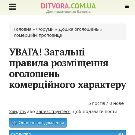
Ви є тут
Головна
»
Форуми
»
Дошка оголошень
»
Комерційні пропозиції
УВАГА! Загальні
правила розміщення
оголошень
комерційного характеру
5 постів / 0 нове
Зайдіть
або
зареєструйтеся
щоб додавати пости
Останнє повідомлення
#1
09/10/2011