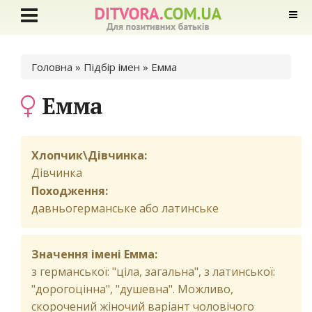
Ви є тут
Головна
»
Підбір імен
» Емма
Емма
Хлопчик\Дівчинка:
Дівчинка
Походження:
давньогерманське або латинське
Значення імені Емма:
з германської: "ціла, загальна", з латинської:
"дорогоцінна", "душевна". Можливо,
скорочений жіночий варіант чоловічого