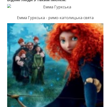
Емма Гуркська - римо-католицька свята