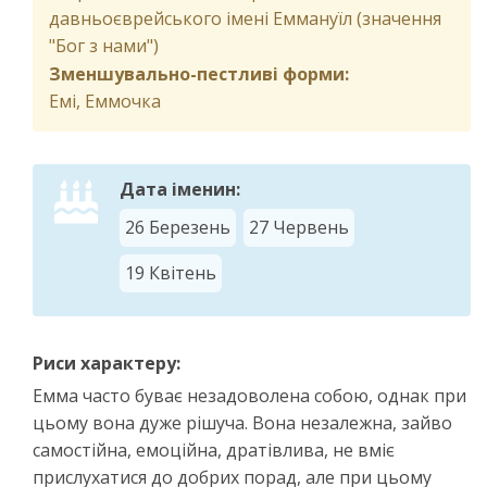
давньоєврейського імені Еммануїл (значення
"Бог з нами")
Зменшувально-пестливі форми:
Емі, Еммочка
Дата іменин:
26 Березень
27 Червень
19 Квітень
Риси характеру:
Емма часто буває незадоволена собою, однак при
цьому вона дуже рішуча. Вона незалежна, зайво
самостійна, емоційна, дратівлива, не вміє
прислухатися до добрих порад, але при цьому