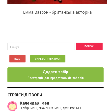
Емма Ватсон - британська акторка
Пошукова форма
Пошук
ВХІД
ЗАРЕЄСТРУВАТИСЯ
Додати табір
Реєстрація для представників таборів
СЕРВІСИ ДІТВОРИ
Календар імен
Підбір імені, значення імені, дати іменин