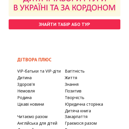
ЗНАЙТИ ТАБІР АБО ТУР
ДІТВОРА ПЛЮС
VIP-батьки та VIP-діти
Вагітність
Дитина
Життя
Здоров'я
Знання
Немовля
Позитив
Родина
Творчість
Цікаві новини
Юридична сторінка
Дитяча книга
Читаємо разом
Закарпаття
Англійська для дітей
Граємося разом