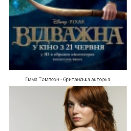
Емма Томпсон - британська акторка