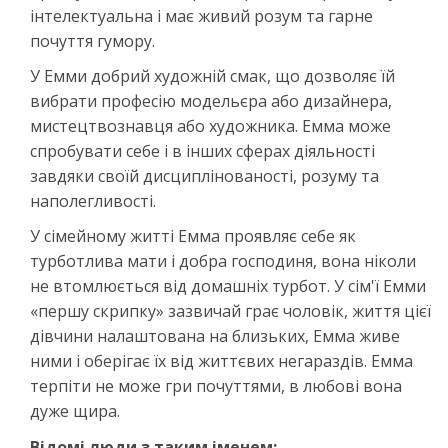
інтелектуальна і має живий розум та гарне
почуття гумору.
У Емми добрий художній смак, що дозволяє їй
вибрати професію модельєра або дизайнера,
мистецтвознавця або художника. Емма може
спробувати себе і в інших сферах діяльності
завдяки своїй дисциплінованості, розуму та
наполегливості.
У сімейному житті Емма проявляє себе як
турботлива мати і добра господиня, вона ніколи
не втомлюється від домашніх турбот. У сім'ї Емми
«першу скрипку» зазвичай грає чоловік, життя цієї
дівчини налаштована на близьких, Емма живе
ними і оберігає їх від життєвих негараздів. Емма
терпіти не може гри почуттями, в любові вона
дуже щира.
Відомі люди з таким іменем: