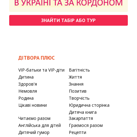
ЗНАЙТИ ТАБІР АБО ТУР
ДІТВОРА ПЛЮС
VIP-батьки та VIP-діти
Вагітність
Дитина
Життя
Здоров'я
Знання
Немовля
Позитив
Родина
Творчість
Цікаві новини
Юридична сторінка
Дитяча книга
Читаємо разом
Закарпаття
Англійська для дітей
Граємося разом
Дитячий гумор
Рецепти