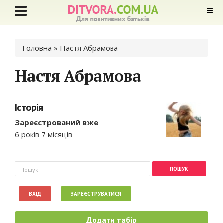
Ви є тут
Головна
» Настя Абрамова
Настя Абрамова
Історія
Зареєстрований вже
6 років 7 місяців
Пошукова форма
Пошук
ВХІД
ЗАРЕЄСТРУВАТИСЯ
Додати табір