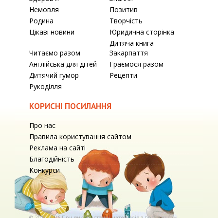
Немовля
Позитив
Родина
Творчість
Цікаві новини
Юридична сторінка
Дитяча книга
Читаємо разом
Закарпаття
Англійська для дітей
Граємося разом
Дитячий гумор
Рецепти
Рукоділля
КОРИСНІ ПОСИЛАННЯ
Про нас
Правила користування сайтом
Реклама на сайті
Благодійність
Конкурси
© 2010-2026 При використаннi матерiалiв з порталу