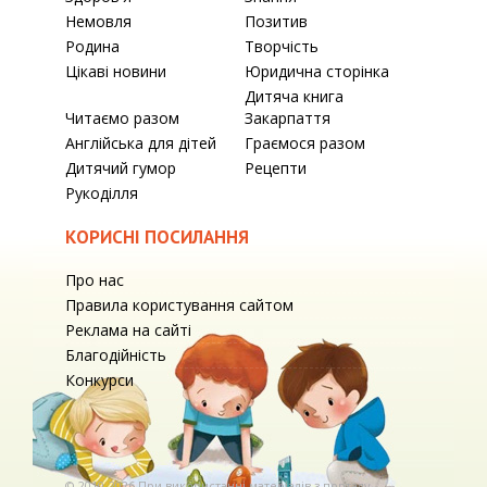
Немовля
Позитив
Родина
Творчість
Цікаві новини
Юридична сторінка
Дитяча книга
Читаємо разом
Закарпаття
Англійська для дітей
Граємося разом
Дитячий гумор
Рецепти
Рукоділля
КОРИСНІ ПОСИЛАННЯ
Про нас
Правила користування сайтом
Реклама на сайті
Благодійність
Конкурси
© 2010-2026 При використаннi матерiалiв з порталу