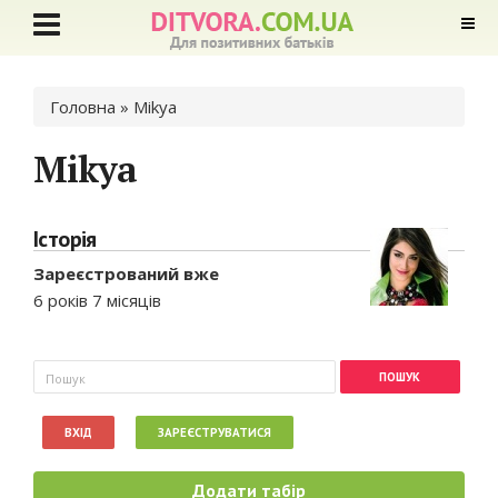
Ви є тут
Головна
» Mikya
Mikya
Історія
Зареєстрований вже
6 років 7 місяців
Пошукова форма
Пошук
ВХІД
ЗАРЕЄСТРУВАТИСЯ
Додати табір