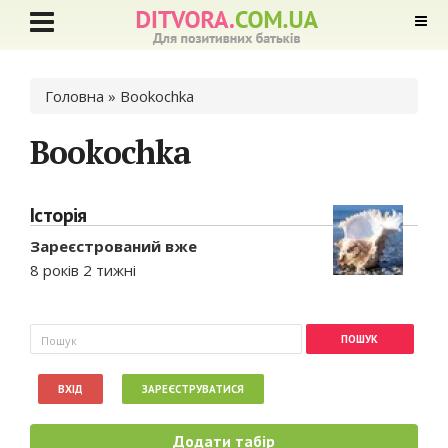
Ви є тут
Головна
» Bookochka
Bookochka
Історія
Зареєстрований вже
8 років 2 тижні
Пошукова форма
Пошук
ВХІД
ЗАРЕЄСТРУВАТИСЯ
Додати табір