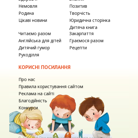
Немовля
Позитив
Родина
Творчість
Цікаві новини
Юридична сторінка
Дитяча книга
Читаємо разом
Закарпаття
Англійська для дітей
Граємося разом
Дитячий гумор
Рецепти
Рукоділля
КОРИСНІ ПОСИЛАННЯ
Про нас
Правила користування сайтом
Реклама на сайті
Благодійність
Конкурси
© 2010-2026 При використаннi матерiалiв з порталу