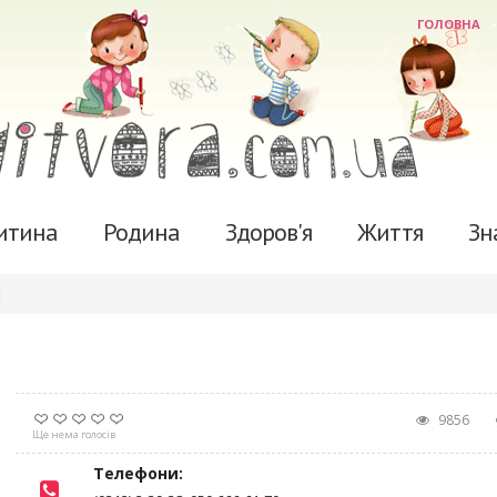
ГОЛОВНА
итина
Родина
Здоров'я
Життя
Зн
и
9856
Ще нема голосів
Телефони: