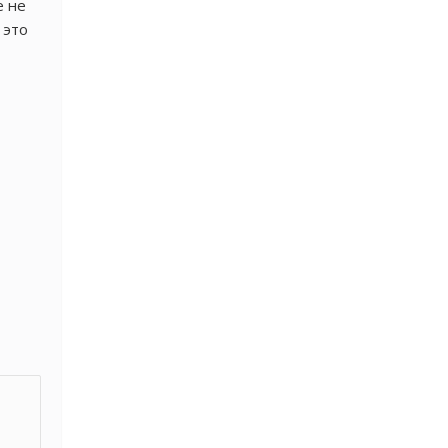
е не
 это