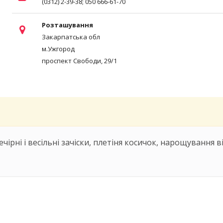
(0312) 2-39-38; 050 666-61-70
Розташування
Закарпатська обл
м.Ужгород
проспект Свободи, 29/1
чірні і весільні зачіски, плетіня косичок, нарощування ві