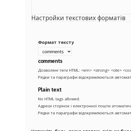
Настройки текстових форматів
Формат тексту
comments
Дозволені теги HTML: <em> <strong> <cite> <code
Рядки та параграфи відокремлюються автомат
Plain text
No HTML tags allowed.
Адреси сторінок і електронної пошти атомати
Рядки та параграфи відокремлюються автомат
Напишіть будь-ласка словом, скільки буд