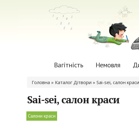
Вагітність
Немовля
Д
Ви є тут
Головна
»
Каталог Дітвори
» Sаі-sei, салон крас
Sаі-sei, салон краси
Салони краси