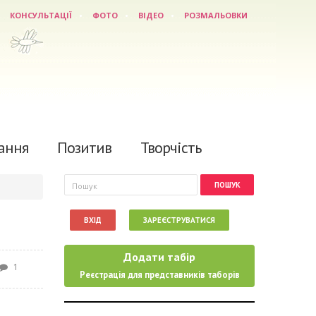
КОНСУЛЬТАЦІЇ
ФОТО
ВІДЕО
РОЗМАЛЬОВКИ
ання
Позитив
Творчість
Пошукова форма
Пошук
ВХІД
ЗАРЕЄСТРУВАТИСЯ
Додати табір
1
Реєстрація для представників таборів