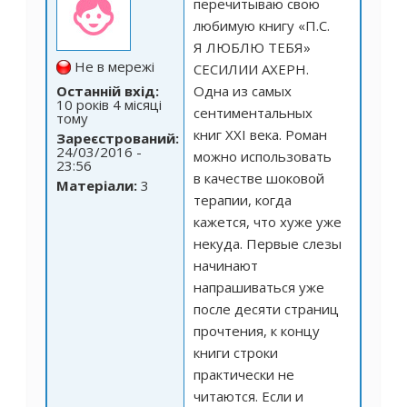
перечитываю свою
любимую книгу «П.С.
Я ЛЮБЛЮ ТЕБЯ»
Не в мережі
СЕСИЛИИ АХЕРН.
Останній вхід:
Одна из самых
10 років 4 місяці
сентиментальных
тому
книг XXI века. Роман
Зареєстрований:
24/03/2016 -
можно использовать
23:56
в качестве шоковой
Матеріали:
3
терапии, когда
кажется, что хуже уже
некуда. Первые слезы
начинают
напрашиваться уже
после десяти страниц
прочтения, к концу
книги строки
практически не
читаются. Если и