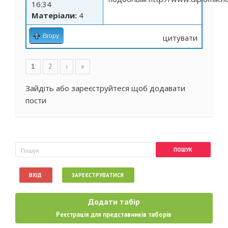
16:34
Матеріали:
4
Вгору
цитувати
Сторінки
1
2
›
»
Зайдіть
або
зареєструйтеся
щоб додавати
пости
Пошукова форма
Пошук
ВХІД
ЗАРЕЄСТРУВАТИСЯ
Додати табір
Реєстрація для представників таборів