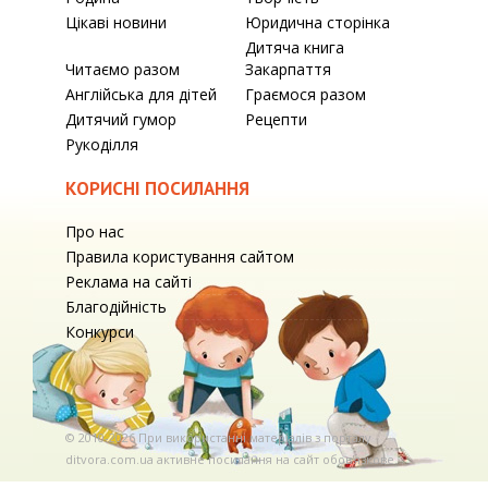
Цікаві новини
Юридична сторінка
Дитяча книга
Читаємо разом
Закарпаття
Англійська для дітей
Граємося разом
Дитячий гумор
Рецепти
Рукоділля
КОРИСНІ ПОСИЛАННЯ
Про нас
Правила користування сайтом
Реклама на сайті
Благодійність
Конкурси
© 2010-2026 При використаннi матерiалiв з порталу
ditvora.com.ua активне посилання на сайт обов'язкове. .