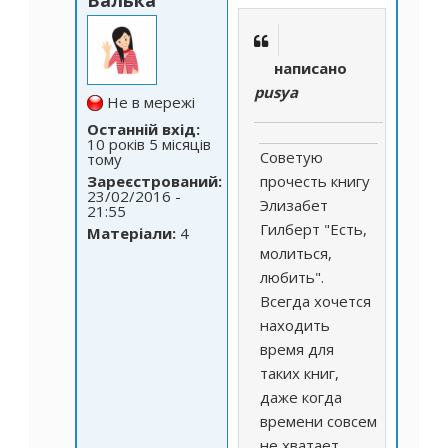
Валька
написано
pusya
Не в мережі
Останній вхід:
10 років 5 місяців
Советую
тому
Зареєстрований:
прочесть книгу
23/02/2016 -
Элизабет
21:55
Гилберт "Есть,
Матеріали:
4
молиться,
любить".
Всегда хочется
находить
время для
таких книг,
даже когда
времени совсем
не хватает.