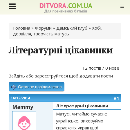
Ви є тут
Головна
»
Форуми
»
Дамський клуб
»
Хобі,
дозвілля, творчість матусь
Літературні цікавинки
12 постів / 0 нове
Зайдіть
або
зареєструйтеся
щоб додавати пости
Останнє повідомлення
#1
16/12/2014
Літературні цікавинки
Mammy
Матусі, читаймо сучасне
українське, виховуймо
справжніх українців!