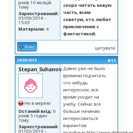
років 10 місяців
скоро читать новую
тому
часть, всем
Зареєстрований:
05/09/2016 -
советую, кто любит
15:03
приключение с
Матеріали:
4
фантастикой.
Вгору
цитувати
#11
24/09/2019
Давно уже не было
Stepan_Suhanov
времени подчитать
что нибудь
интересное, всё
время уходит на
Не в мережі
учёбу. Сейчас всё
Останній вхід:
6
больше начинаю
років 5 годин
интересоваться
тому
вариантом
Зареєстрований:
01/03/2019 -
подобным
http://www.diplomik.n