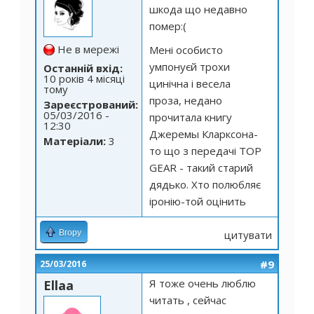
шкода що недавно
помер:(
Не в мережі
Мені особисто
умпонуєй трохи
Останній вхід:
10 років 4 місяці
цинічна і весела
тому
проза, недано
Зареєстрований:
05/03/2016 -
прочитала книгу
12:30
Джеремы Кларксона-
Матеріали:
3
то що з передачі TOP
GEAR - такий старий
дядько. Хто полюбляє
іронію-той оцінить
Вгору
цитувати
#9
25/03/2016
Я тоже очень люблю
Ellaa
читать , сейчас