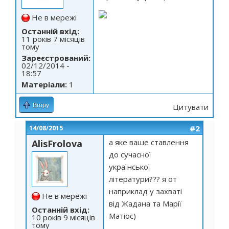
Не в мережі
Останній вхід:
11 років 7 місяців
тому
Зареєстрований:
02/12/2014 -
18:57
Матеріали:
1
Вгору
Цитувати
#2
14/08/2015
а яке ваше ставлення
AlisFrolova
до сучасної
української
літератури??? я от
наприклад у захваті
Не в мережі
від Жадана та Марії
Останній вхід:
Матіос)
10 років 9 місяців
тому