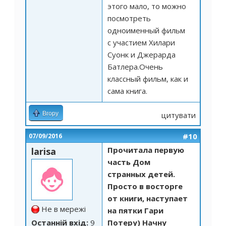
этого мало, то можно
посмотреть
одноименный фильм
с участием Хилари
Суонк и Джерарда
Батлера.Очень
классный фильм, как и
сама книга.
Вгору
цитувати
#10
07/09/2016
Прочитала первую
larisa
часть Дом
странных детей.
Просто в восторге
от книги, наступает
Не в мережі
на пятки Гари
Останній вхід:
9
Потеру) Начну