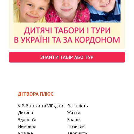
ЗНАЙТИ ТАБІР АБО ТУР
ДІТВОРА ПЛЮС
VIP-батьки та VIP-діти
Вагітність
Дитина
Життя
Здоров'я
Знання
Немовля
Позитив
Родина
Творчість