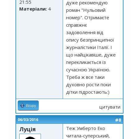
21:55
дуже рекомендую
Матеріали:
4
роман "Нульовий
номер". Отримаєте
справжнє
задоволення від
опису безпринципної
журналістики Італії. І
що найцікавіше, дуже
перекликається із
сучасною Україною.
Треба ж все таки
духовно рости поки
дітки підростають:)
Вгору
цитувати
#8
06/03/2016
Теж Умберто Еко
Луція
читала-суперський,