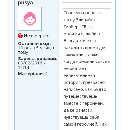
pusya
Советую прочесть
книгу Элизабет
Гилберт "Есть,
молиться, любить".
Не в мережі
Всегда хочется
Останній вхід:
находить время для
10 років 5 місяців
тому
таких книг, даже
Зареєстрований:
когда времени совсем
09/02/2016 -
11:14
не хватает.
Матеріали:
4
Увлекательная
история, прекрасно
написано, как-будто
путешествуешь
вместе с героиней,
даже отчасти
чувствуешь себя
самой героиней. Так