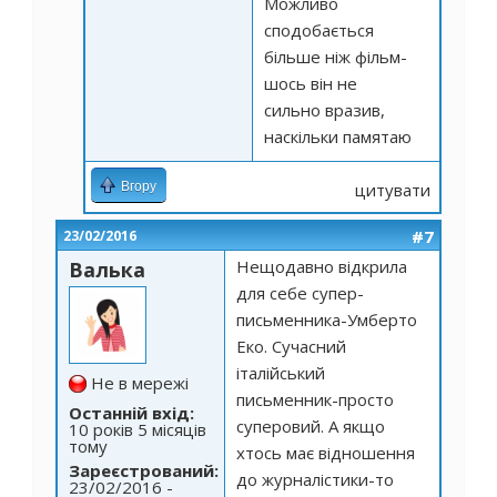
Можливо
сподобається
більше ніж фільм-
шось він не
сильно вразив,
наскільки памятаю
Вгору
цитувати
#7
23/02/2016
Нещодавно відкрила
Валька
для себе супер-
письменника-Умберто
Еко. Сучасний
італійський
Не в мережі
письменник-просто
Останній вхід:
суперовий. А якщо
10 років 5 місяців
тому
хтось має відношення
Зареєстрований:
до журналістики-то
23/02/2016 -