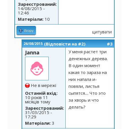
Зареєстрований:
14/08/2015 -
12:46
Матеріали:
10
Вгору
цитувати
(Відповісти на #2)
#3
26/08/2015
У меня растет три
Janna
денежных дерева.
В один момент
какая то зараза на
них напала и-
Не в мережі
повяли, листья
Останній вхід:
сыпятся.... Что это
10 років 11
за хворь и что
місяців тому
делать?
Зареєстрований:
31/03/2015 -
17:29
Матеріали:
3