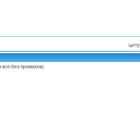
циту
а все без промахов)