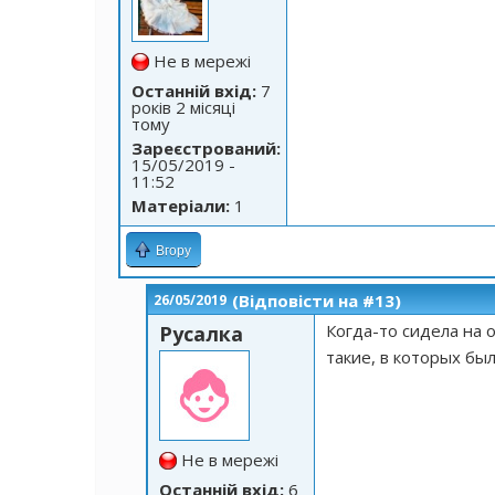
Не в мережі
Останній вхід:
7
років 2 місяці
тому
Зареєстрований:
15/05/2019 -
11:52
Матеріали:
1
Вгору
(Відповісти на #13)
26/05/2019
Когда-то сидела на 
Русалка
такие, в которых бы
Не в мережі
Останній вхід:
6