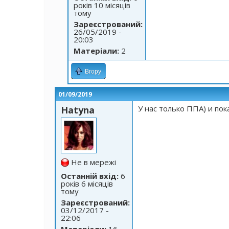
років 10 місяців
тому
Зареєстрований:
26/05/2019 -
20:03
Матеріали:
2
Вгору
01/09/2019
У нас только ППА) и пок
Hatyna
Не в мережі
Останній вхід:
6
років 6 місяців
тому
Зареєстрований:
03/12/2017 -
22:06