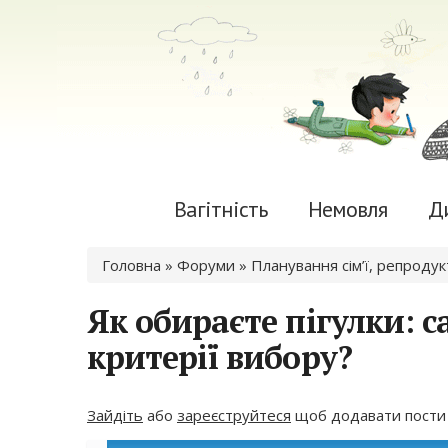
Вагітність
Немовля
Д
Ви є тут
Головна
»
Форуми
»
Планування сім’ї, репроду
Як обираєте пігулки: с
критерії вибору?
Зайдіть
або
зареєструйтеся
щоб додавати пости