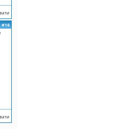
вати
#16
е
вати