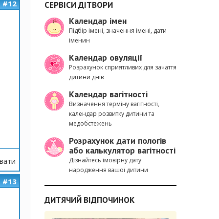
#12
СЕРВІСИ ДІТВОРИ
Календар імен
Підбір імені, значення імені, дати
іменин
Календар овуляції
Розрахунок сприятливих для зачаття
дитини днів
Календар вагітності
Визначення терміну вагітності,
календар розвитку дитини та
медобстежень
Розрахунок дати пологів
або калькулятор вагітності
вати
Дізнайтесь імовірну дату
народження вашої дитини
#13
ДИТЯЧИЙ ВІДПОЧИНОК