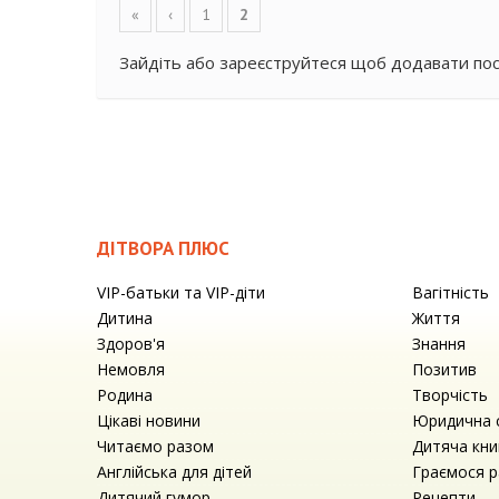
«
‹
1
2
Зайдіть
або
зареєструйтеся
щоб додавати по
ДІТВОРА ПЛЮС
VIP-батьки та VIP-діти
Вагітність
Дитина
Життя
Здоров'я
Знання
Немовля
Позитив
Родина
Творчість
Цікаві новини
Юридична 
Читаємо разом
Дитяча кни
Англійська для дітей
Граємося 
Дитячий гумор
Рецепти