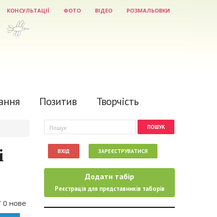
КОНСУЛЬТАЦІЇ
ФОТО
ВІДЕО
РОЗМАЛЬОВКИ
ання
Позитив
Творчість
Пошукова форма
Пошук
і
ВХІД
ЗАРЕЄСТРУВАТИСЯ
Додати табір
Реєстрація для представників таборів
/ 0 нове