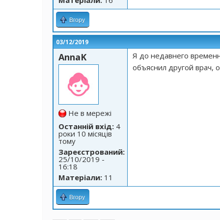
Матеріали:
16
Вгору
03/12/2019
Я до недавнего временн
AnnaK
объяснил другой врач, о
Не в мережі
Останній вхід:
4
роки 10 місяців
тому
Зареєстрований:
25/10/2019 -
16:18
Матеріали:
11
Вгору
Сторінки