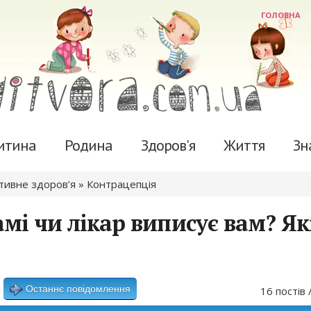
ГОЛОВНА
итина
Родина
Здоров'я
Життя
Зн
ктивне здоров’я
»
Контрацепція
амі чи лікар виписує вам? Як
Останнє повідомлення
16 постів 