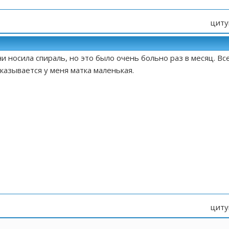
циту
и носила спираль, но это было очень больно раз в месяц. Вс
казывается у меня матка маленькая.
циту