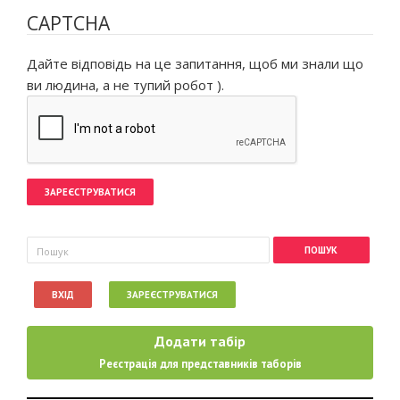
CAPTCHA
Дайте відповідь на це запитання, щоб ми знали що
ви людина, а не тупий робот ).
Пошукова форма
Пошук
ВХІД
ЗАРЕЄСТРУВАТИСЯ
Додати табір
Реєстрація для представників таборів