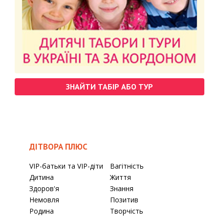
ЗНАЙТИ ТАБІР АБО ТУР
ДІТВОРА ПЛЮС
VIP-батьки та VIP-діти
Вагітність
Дитина
Життя
Здоров'я
Знання
Немовля
Позитив
Родина
Творчість