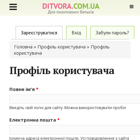
Primary tabs
Зареєструватися
(active tab)
Вхід
Забули пароль?
Ви є тут
Головна
»
Профіль користувача
» Профіль
користувача
Профіль користувача
Повне ім'я
*
Введіть свій логні для сайту. Можна використовувати пробіл
Електронна пошта
*
Існуюча адреса електронної пошти. Усі повідомлення з сайта