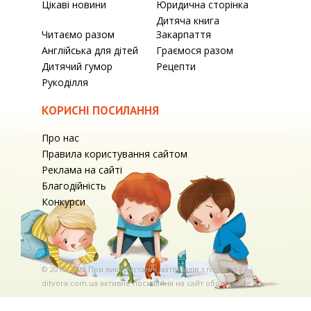
Цікаві новини
Юридична сторінка
Дитяча книга
Читаємо разом
Закарпаття
Англійська для дітей
Граємося разом
Дитячий гумор
Рецепти
Рукоділля
КОРИСНІ ПОСИЛАННЯ
Про нас
Правила користування сайтом
Реклама на сайті
Благодійність
Конкурси
© 2010-2026 При використаннi матерiалiв з порталу
ditvora.com.ua активне посилання на сайт обов'язкове. .