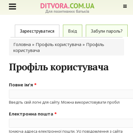
Primary tabs
Зареєструватися
(active tab)
Вхід
Забули пароль?
Ви є тут
Головна
»
Профіль користувача
» Профіль
користувача
Профіль користувача
Повне ім'я
*
Введіть свій логні для сайту. Можна використовувати пробіл
Електронна пошта
*
Існуюча адреса електронної пошти. Усі повідомлення з сайта