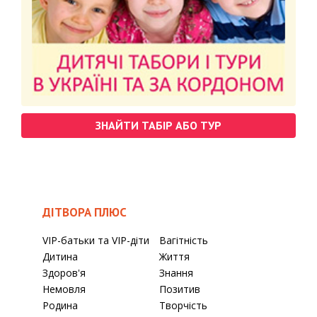
ЗНАЙТИ ТАБІР АБО ТУР
ДІТВОРА ПЛЮС
VIP-батьки та VIP-діти
Вагітність
Дитина
Життя
Здоров'я
Знання
Немовля
Позитив
Родина
Творчість