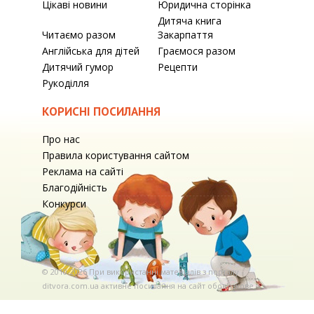
Цікаві новини
Юридична сторінка
Дитяча книга
Читаємо разом
Закарпаття
Англійська для дітей
Граємося разом
Дитячий гумор
Рецепти
Рукоділля
КОРИСНІ ПОСИЛАННЯ
Про нас
Правила користування сайтом
Реклама на сайті
Благодійність
Конкурси
© 2010-2026 При використаннi матерiалiв з порталу
ditvora.com.ua активне посилання на сайт обов'язкове. .