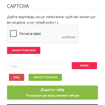
CAPTCHA
Дайте відповідь на це запитання, щоб ми знали що
ви людина, а не тупий робот ).
Пошукова форма
Пошук
ВХІД
ЗАРЕЄСТРУВАТИСЯ
Додати табір
Реєстрація для представників таборів