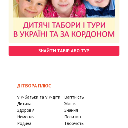
ЗНАЙТИ ТАБІР АБО ТУР
ДІТВОРА ПЛЮС
VIP-батьки та VIP-діти
Вагітність
Дитина
Життя
Здоров'я
Знання
Немовля
Позитив
Родина
Творчість