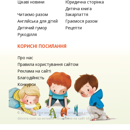
Цікаві новини
Юридична сторінка
Дитяча книга
Читаємо разом
Закарпаття
Англійська для дітей
Граємося разом
Дитячий гумор
Рецепти
Рукоділля
КОРИСНІ ПОСИЛАННЯ
Про нас
Правила користування сайтом
Реклама на сайті
Благодійність
Конкурси
© 2010-2026 При використаннi матерiалiв з порталу
ditvora.com.ua активне посилання на сайт обов'язкове. .