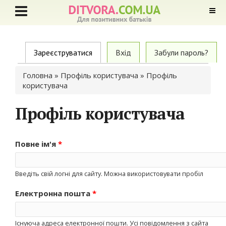
Primary tabs
Зареєструватися
(active tab)
Вхід
Забули пароль?
Ви є тут
Головна
»
Профіль користувача
» Профіль
користувача
Профіль користувача
Повне ім'я
*
Введіть свій логні для сайту. Можна використовувати пробіл
Електронна пошта
*
Існуюча адреса електронної пошти. Усі повідомлення з сайта