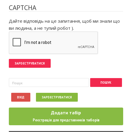
CAPTCHA
Дайте відповідь на це запитання, щоб ми знали що
ви людина, а не тупий робот ).
Пошукова форма
Пошук
ВХІД
ЗАРЕЄСТРУВАТИСЯ
Додати табір
Реєстрація для представників таборів