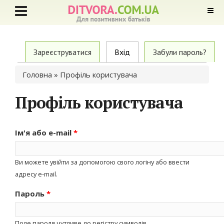
Primary tabs
Зареєструватися
Вхід
(active tab)
Забули пароль?
Ви є тут
Головна
» Профіль користувача
Профіль користувача
Ім'я або e-mail
*
Ви можете увійти за допомогою свого логіну або ввести
адресу e-mail.
Пароль
*
Поле пароля чутливе до регістру символів.