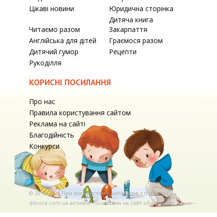
Цікаві новини
Юридична сторінка
Дитяча книга
Читаємо разом
Закарпаття
Англійська для дітей
Граємося разом
Дитячий гумор
Рецепти
Рукоділля
КОРИСНІ ПОСИЛАННЯ
Про нас
Правила користування сайтом
Реклама на сайті
Благодійність
Конкурси
© 2010-2026 При використаннi матерiалiв з порталу
ditvora.com.ua активне посилання на сайт обов'язкове. .