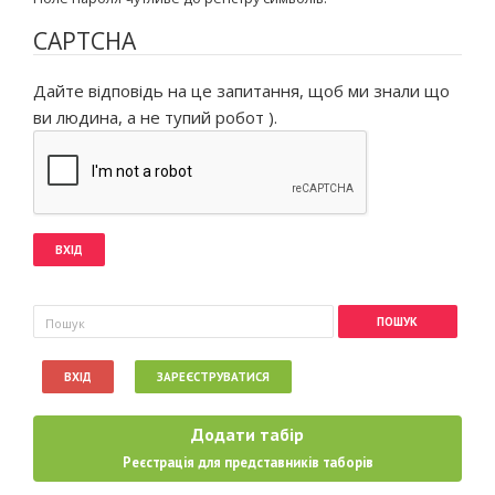
CAPTCHA
Дайте відповідь на це запитання, щоб ми знали що
ви людина, а не тупий робот ).
Пошукова форма
Пошук
ВХІД
ЗАРЕЄСТРУВАТИСЯ
Додати табір
Реєстрація для представників таборів