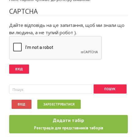
CAPTCHA
Дайте відповідь на це запитання, щоб ми знали що
ви людина, а не тупий робот ).
Пошукова форма
Пошук
ВХІД
ЗАРЕЄСТРУВАТИСЯ
Додати табір
Реєстрація для представників таборів