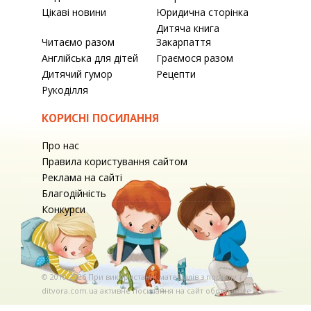
Цікаві новини
Юридична сторінка
Дитяча книга
Читаємо разом
Закарпаття
Англійська для дітей
Граємося разом
Дитячий гумор
Рецепти
Рукоділля
КОРИСНІ ПОСИЛАННЯ
Про нас
Правила користування сайтом
Реклама на сайті
Благодійність
Конкурси
© 2010-2026 При використаннi матерiалiв з порталу
ditvora.com.ua активне посилання на сайт обов'язкове. .