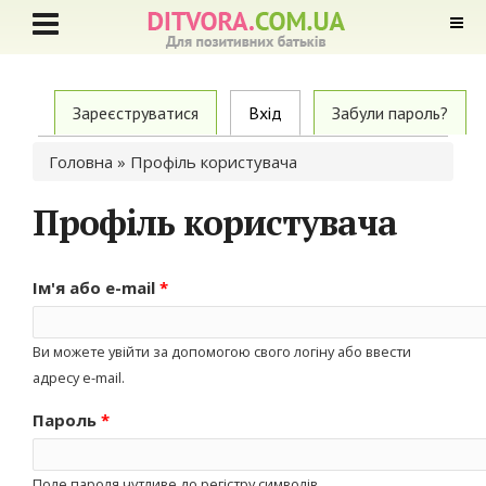
Primary tabs
Зареєструватися
Вхід
(active tab)
Забули пароль?
Ви є тут
Головна
» Профіль користувача
Профіль користувача
Ім'я або e-mail
*
Ви можете увійти за допомогою свого логіну або ввести
адресу e-mail.
Пароль
*
Поле пароля чутливе до регістру символів.