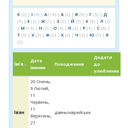
Є
(2)
|
І
(4)
|
А
(10)
|
Б
(2)
|
В
(9)
|
Г
(3)
|
Д
(5)
|
Е
(2)
|
Ж
(1)
|
З
(2)
|
Й
(2)
|
К
(8)
|
Л
(2)
|
М
(14)
|
Н
(2)
|
О
(6)
|
П
(2)
|
Р
(3)
|
С
(4)
|
Т
(3)
|
У
(2)
|
Ф
(2)
|
Х
(2)
|
Ч
(2)
|
Ю
(3)
|
Я
(2)
Додати
Дата
Ім'я
Походження
до
іменин
улюблених
20 Січень
,
9 Лютий
,
11
Червень
,
11
Іван
давньоєврейське
Вересень
,
27