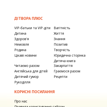
ДІТВОРА ПЛЮС
VIP-батьки та VIP-діти
Вагітність
Дитина
Життя
Здоров'я
Знання
Немовля
Позитив
Родина
Творчість
Цікаві новини
Юридична сторінка
Дитяча книга
Читаємо разом
Закарпаття
Англійська для дітей
Граємося разом
Дитячий гумор
Рецепти
Рукоділля
КОРИСНІ ПОСИЛАННЯ
Про нас
Правила користування сайтом