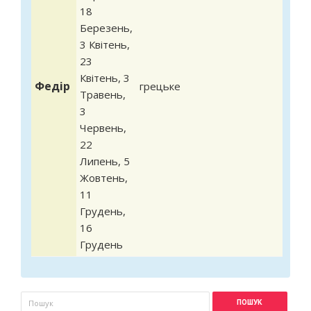
18
Березень
,
3 Квітень
,
23
Квітень
,
3
Федір
грецьке
Травень
,
3
Червень
,
22
Липень
,
5
Жовтень
,
11
Грудень
,
16
Грудень
Пошукова форма
Пошук