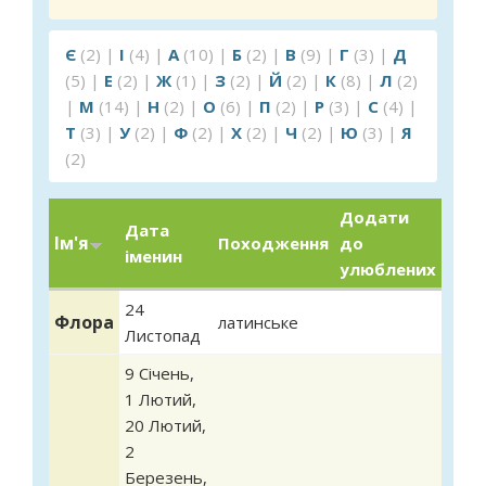
Є
(2)
|
І
(4)
|
А
(10)
|
Б
(2)
|
В
(9)
|
Г
(3)
|
Д
(5)
|
Е
(2)
|
Ж
(1)
|
З
(2)
|
Й
(2)
|
К
(8)
|
Л
(2)
|
М
(14)
|
Н
(2)
|
О
(6)
|
П
(2)
|
Р
(3)
|
С
(4)
|
Т
(3)
|
У
(2)
|
Ф
(2)
|
Х
(2)
|
Ч
(2)
|
Ю
(3)
|
Я
(2)
Додати
Дата
Ім'я
Походження
до
іменин
улюблених
24
Флора
латинське
Листопад
9 Січень
,
1 Лютий
,
20 Лютий
,
2
Березень
,