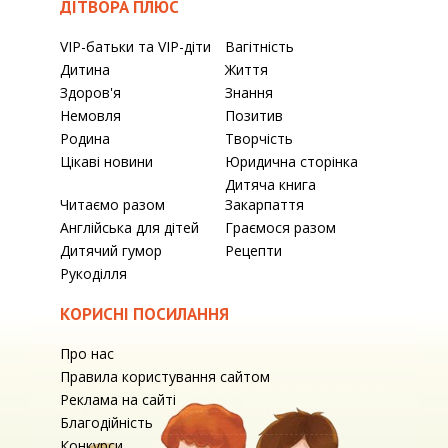
ДІТВОРА ПЛЮС
VIP-батьки та VIP-діти
Вагітність
Дитина
Життя
Здоров'я
Знання
Немовля
Позитив
Родина
Творчість
Цікаві новини
Юридична сторінка
Дитяча книга
Читаємо разом
Закарпаття
Англійська для дітей
Граємося разом
Дитячий гумор
Рецепти
Рукоділля
КОРИСНІ ПОСИЛАННЯ
Про нас
Правила користування сайтом
Реклама на сайті
Благодійність
Конкурси