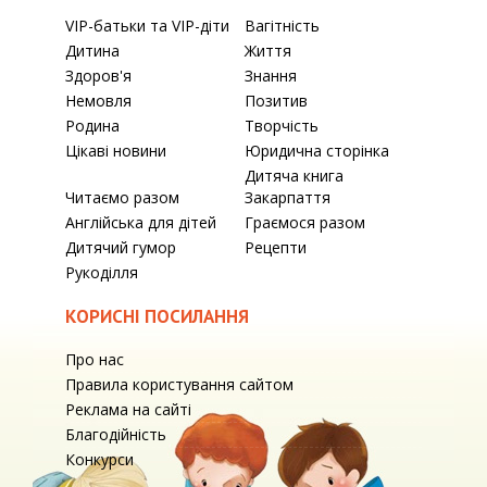
VIP-батьки та VIP-діти
Вагітність
Дитина
Життя
Здоров'я
Знання
Немовля
Позитив
Родина
Творчість
Цікаві новини
Юридична сторінка
Дитяча книга
Читаємо разом
Закарпаття
Англійська для дітей
Граємося разом
Дитячий гумор
Рецепти
Рукоділля
КОРИСНІ ПОСИЛАННЯ
Про нас
Правила користування сайтом
Реклама на сайті
Благодійність
Конкурси