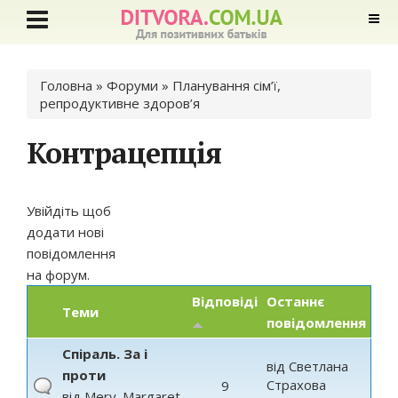
Ви є тут
Головна
»
Форуми
»
Планування сім’ї,
репродуктивне здоров’я
Контрацепція
Увійдіть
щоб
додати нові
повідомлення
на форум.
Відповіді
Останнє
Теми
повідомлення
Спіраль. За і
від
Светлана
проти
Страхова
9
від
Mery_Margaret