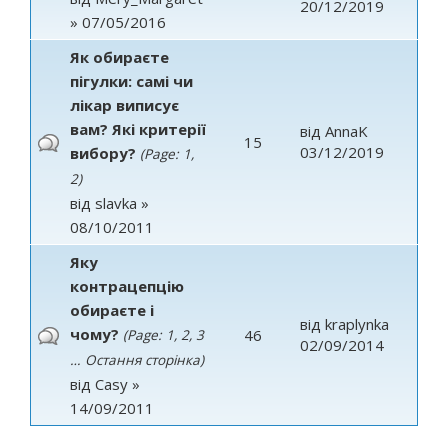
20/12/2019
» 07/05/2016
Як обираєте
пігулки: самі чи
лікар виписує
вам? Які критерії
від
AnnaK
15
03/12/2019
вибору?
(Page:
1
,
2
)
від
slavka
»
08/10/2011
Яку
контрацепцію
обираєте і
від
kraplynka
чому?
46
(Page:
1
,
2
,
3
02/09/2014
…
Остання сторінка
)
від
Casy
»
14/09/2011