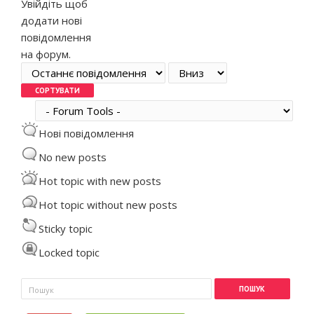
Увійдіть
щоб
додати нові
повідомлення
на форум.
Order by
Сортувати
Нові повідомлення
No new posts
Hot topic with new posts
Hot topic without new posts
Sticky topic
Locked topic
Пошукова форма
Пошук