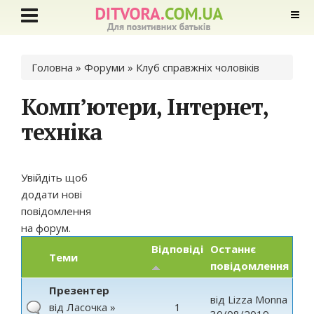
Ви є тут
Головна
»
Форуми
»
Клуб справжніх чоловіків
Комп’ютери, Інтернет,
техніка
Увійдіть
щоб
додати нові
повідомлення
на форум.
Відповіді
Останнє
Теми
повідомлення
Презентер
від
Lizza Monna
від
Ласочка
»
1