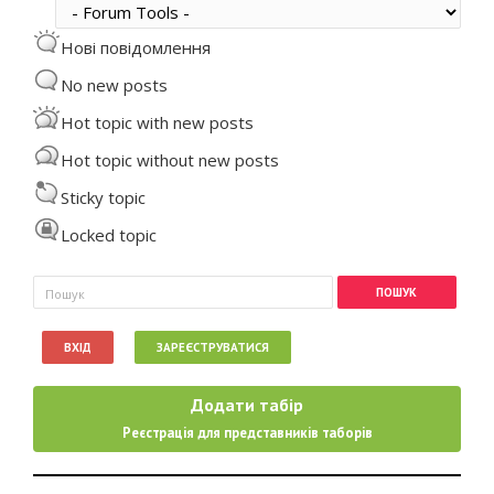
Нові повідомлення
No new posts
Hot topic with new posts
Hot topic without new posts
Sticky topic
Locked topic
Пошукова форма
Пошук
ВХІД
ЗАРЕЄСТРУВАТИСЯ
Додати табір
Реєстрація для представників таборів