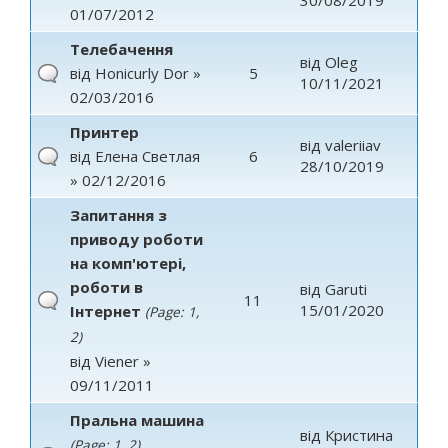
30/08/2019
01/07/2012
Телебачення
від
Oleg
від
Honicurly Dor
»
5
10/11/2021
02/03/2016
Принтер
від
valeriiav
від
Елена Светлая
6
28/10/2019
» 02/12/2016
Запитання з
приводу роботи
на комп'ютері,
роботи в
від
Garuti
11
15/01/2020
Інтернет
(Page:
1
,
2
)
від
Viener
»
09/11/2011
Пральна машина
від
Кристина
(Page:
1
,
2
)