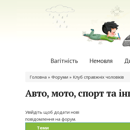
Вагітність
Немовля
Д
Ви є тут
Головна
»
Форуми
»
Клуб справжніх чоловіків
Авто, мото, спорт та і
Увійдіть
щоб додати нові
повідомлення на форум.
Теми