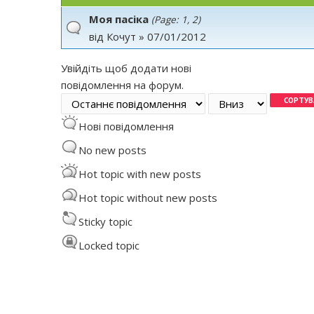
Моя пасіка
(Page:
1
,
2
)
від
Кочут
» 07/01/2012
Увійдіть
щоб додати нові
повідомлення на форум.
Order by
Сортувати
Нові повідомлення
No new posts
Hot topic with new posts
Hot topic without new posts
Sticky topic
Locked topic