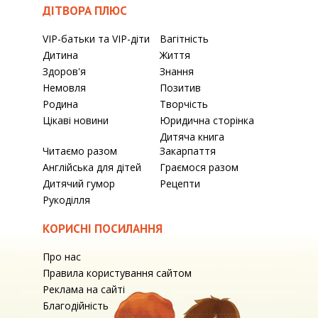
ДІТВОРА ПЛЮС
VIP-батьки та VIP-діти
Вагітність
Дитина
Життя
Здоров'я
Знання
Немовля
Позитив
Родина
Творчість
Цікаві новини
Юридична сторінка
Дитяча книга
Читаємо разом
Закарпаття
Англійська для дітей
Граємося разом
Дитячий гумор
Рецепти
Рукоділля
КОРИСНІ ПОСИЛАННЯ
Про нас
Правила користування сайтом
Реклама на сайті
Благодійність