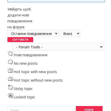
Увійдіть
щоб
додати нові
повідомлення
на форум.
Order by
Сортувати
Нові повідомлення
No new posts
Hot topic with new posts
Hot topic without new posts
Sticky topic
Locked topic
Пошукова форма
Пошук