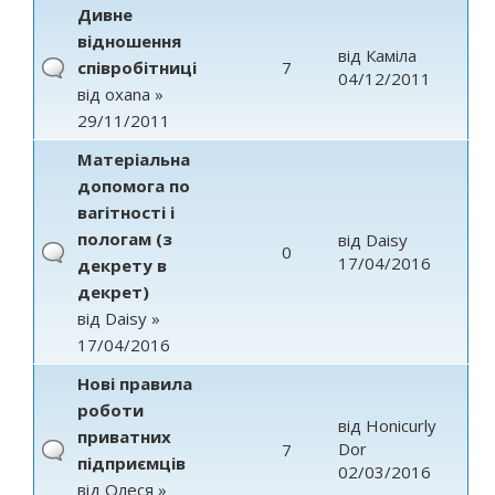
Дивне
відношення
від
Каміла
співробітниці
7
04/12/2011
від
oxana
»
29/11/2011
Матеріальна
допомога по
вагітності і
пологам (з
від
Daisy
0
17/04/2016
декрету в
декрет)
від
Daisy
»
17/04/2016
Нові правила
роботи
від
Honicurly
приватних
Dor
7
підприємців
02/03/2016
від
Олеся
»