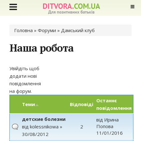
Ви є тут
Головна
»
Форуми
»
Дамський клуб
Наша робота
Увійдіть
щоб
додати нові
повідомлення
на форум.
Останнє
Теми
Відповіді
повідомлення
детские болезни
від
Ирина
Попова
від
kolessnikowa
»
2
11/01/2016
30/08/2012